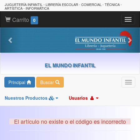
JUGUETERÍA INFANTIL - LIBRERÍA ESCOLAR - COMERCIAL - TÉCNICA -
ARTÍSTICA - INFORMÁTICA
Carrito
Toggl
0
naviga
EL MUNDO INFANTIL
Principal
Buscar
Toggl
navig
Nuestros Productos
Usuarios
El artículo no existe o el código es incorrecto