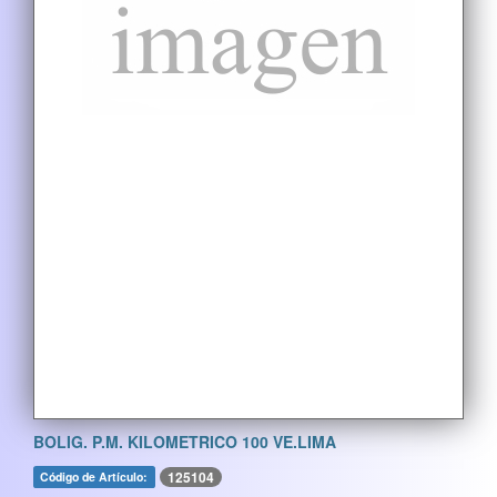
BOLIG. P.M. KILOMETRICO 100 VE.LIMA
125104
Código de Artículo: