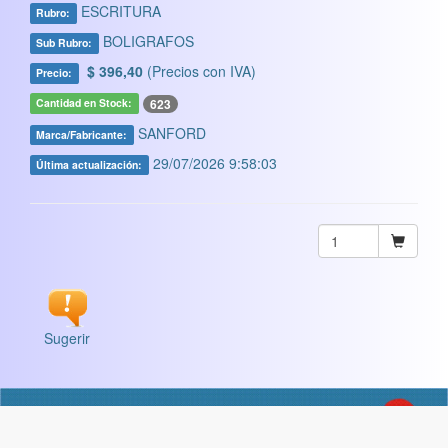
ESCRITURA
Rubro:
BOLIGRAFOS
Sub Rubro:
$ 396,40
(Precios con IVA)
Precio:
623
Cantidad en Stock:
SANFORD
Marca/Fabricante:
29/07/2026 9:58:03
Última actualización:
Sugerir