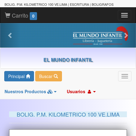
BOLIG. P.M. KILOMETRICO 100 VE.LIMA | ESCRITURA | BOLIGRAFOS
Carrito
Toggl
0
naviga
EL MUNDO INFANTIL
Principal
Buscar
Toggl
navig
Nuestros Productos
Usuarios
BOLIG. P.M. KILOMETRICO 100 VE.LIMA