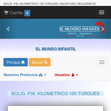
BOLIG. P.M. KILOMETRICO 100 TURQUES | ESCRITURA | BOLIGRAFOS
Carrito
Toggl
0
naviga
EL MUNDO INFANTIL
Principal
Buscar
Toggl
navig
Nuestros Productos
Usuarios
BOLIG. P.M. KILOMETRICO 100 TURQUES