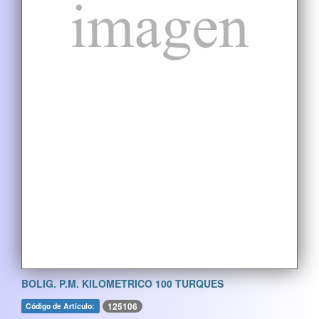
BOLIG. P.M. KILOMETRICO 100 TURQUES
125106
Código de Artículo: