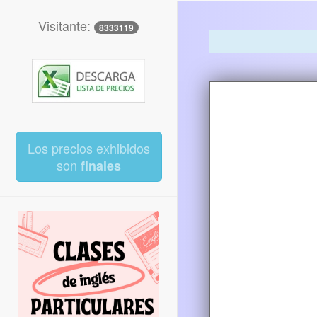
Visitante:
8333119
Los precios exhibidos
son
finales