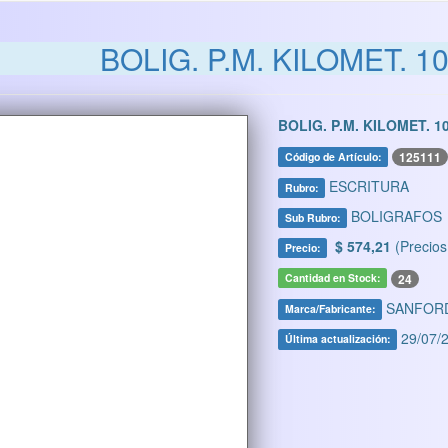
BOLIG. P.M. KILOMET. 1
BOLIG. P.M. KILOMET. 1
125111
Código de Artículo:
ESCRITURA
Rubro:
BOLIGRAFOS
Sub Rubro:
$ 574,21
(Precios
Precio:
24
Cantidad en Stock:
SANFOR
Marca/Fabricante:
29/07/2
Última actualización: