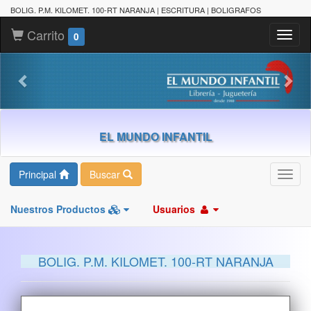
BOLIG. P.M. KILOMET. 100-RT NARANJA | ESCRITURA | BOLIGRAFOS
Carrito
Toggl
0
naviga
EL MUNDO INFANTIL
Principal
Buscar
Toggl
navig
Nuestros Productos
Usuarios
BOLIG. P.M. KILOMET. 100-RT NARANJA