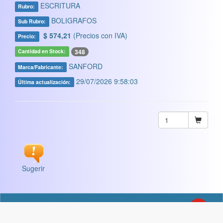
ESCRITURA
Rubro:
BOLIGRAFOS
Sub Rubro:
$ 574,21
(Precios con IVA)
Precio:
348
Cantidad en Stock:
SANFORD
Marca/Fabricante:
29/07/2026 9:58:03
Última actualización:
Sugerir