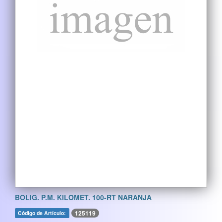
BOLIG. P.M. KILOMET. 100-RT NARANJA
125119
Código de Artículo: