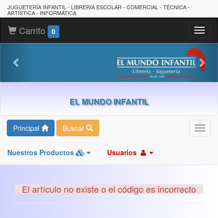
JUGUETERÍA INFANTIL - LIBRERÍA ESCOLAR - COMERCIAL - TÉCNICA -
ARTÍSTICA - INFORMÁTICA
Carrito
Toggl
0
naviga
EL MUNDO INFANTIL
Principal
Buscar
Toggl
navig
Nuestros Productos
Usuarios
El artículo no existe o el código es incorrecto