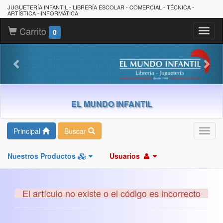
JUGUETERÍA INFANTIL - LIBRERÍA ESCOLAR - COMERCIAL - TÉCNICA -
ARTÍSTICA - INFORMÁTICA
Carrito
Toggl
0
naviga
EL MUNDO INFANTIL
Principal
Buscar
Toggl
navig
Nuestros Productos
Usuarios
El artículo no existe o el código es incorrecto