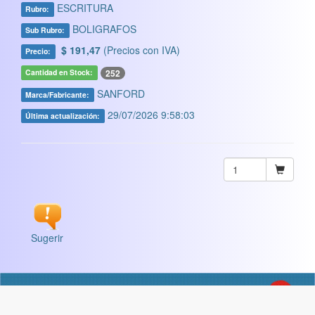
ESCRITURA
Rubro:
BOLIGRAFOS
Sub Rubro:
$ 191,47
(Precios con IVA)
Precio:
252
Cantidad en Stock:
SANFORD
Marca/Fabricante:
29/07/2026 9:58:03
Última actualización:
Sugerir