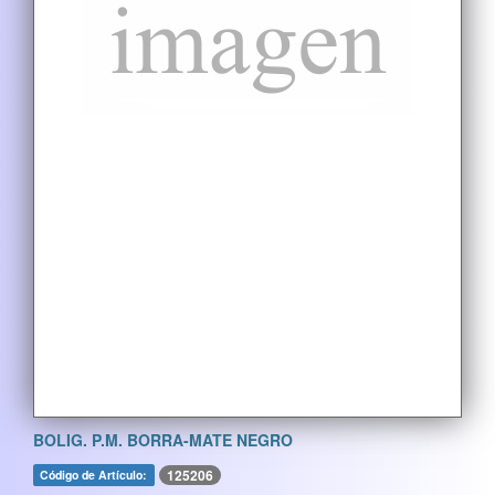
BOLIG. P.M. BORRA-MATE NEGRO
125206
Código de Artículo: