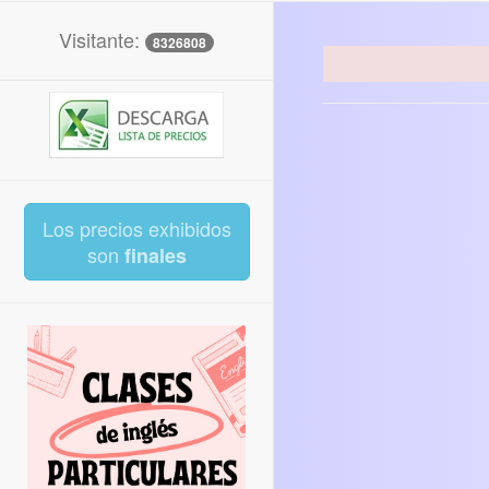
Visitante:
8326808
Los precios exhibidos
son
finales