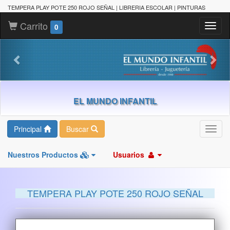
TEMPERA PLAY POTE 250 ROJO SEÑAL | LIBRERIA ESCOLAR | PINTURAS
Carrito
Toggl
0
naviga
EL MUNDO INFANTIL
Principal
Buscar
Toggl
navig
Nuestros Productos
Usuarios
TEMPERA PLAY POTE 250 ROJO SEÑAL