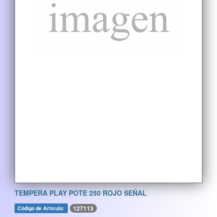
TEMPERA PLAY POTE 250 ROJO SEÑAL
127113
Código de Artículo: