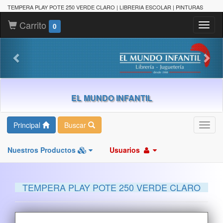
TEMPERA PLAY POTE 250 VERDE CLARO | LIBRERIA ESCOLAR | PINTURAS
Carrito
Toggl
0
naviga
EL MUNDO INFANTIL
Principal
Buscar
Toggl
navig
Nuestros Productos
Usuarios
TEMPERA PLAY POTE 250 VERDE CLARO