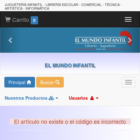
JUGUETERÍA INFANTIL - LIBRERÍA ESCOLAR - COMERCIAL - TÉCNICA -
ARTÍSTICA - INFORMÁTICA
Carrito
Toggl
0
naviga
EL MUNDO INFANTIL
Principal
Buscar
Toggl
navig
Nuestros Productos
Usuarios
El artículo no existe o el código es incorrecto