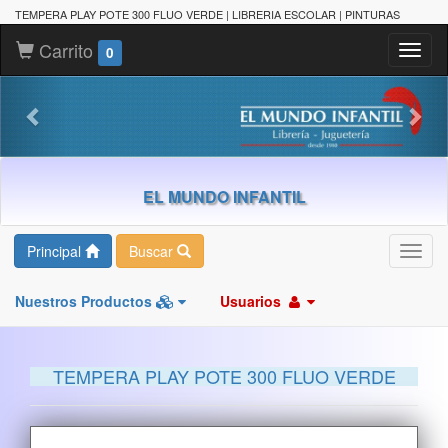
TEMPERA PLAY POTE 300 FLUO VERDE | LIBRERIA ESCOLAR | PINTURAS
Carrito
Toggl
0
naviga
EL MUNDO INFANTIL
Principal
Buscar
Toggl
navig
Nuestros Productos
Usuarios
TEMPERA PLAY POTE 300 FLUO VERDE