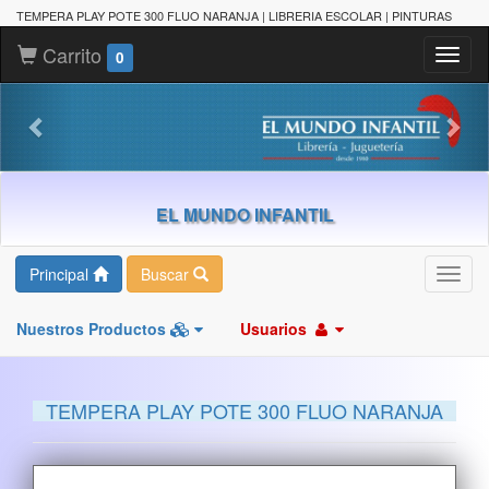
TEMPERA PLAY POTE 300 FLUO NARANJA | LIBRERIA ESCOLAR | PINTURAS
Carrito
Toggl
0
naviga
EL MUNDO INFANTIL
Principal
Buscar
Toggl
navig
Nuestros Productos
Usuarios
TEMPERA PLAY POTE 300 FLUO NARANJA