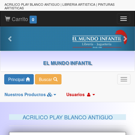
ACRILICO PLAY BLANCO ANTIGUO | LIBRERIA ARTISTICA | PINTURAS
ARTISTICAS
Carrito
Toggl
0
naviga
EL MUNDO INFANTIL
Principal
Buscar
Toggl
navig
Nuestros Productos
Usuarios
ACRILICO PLAY BLANCO ANTIGUO