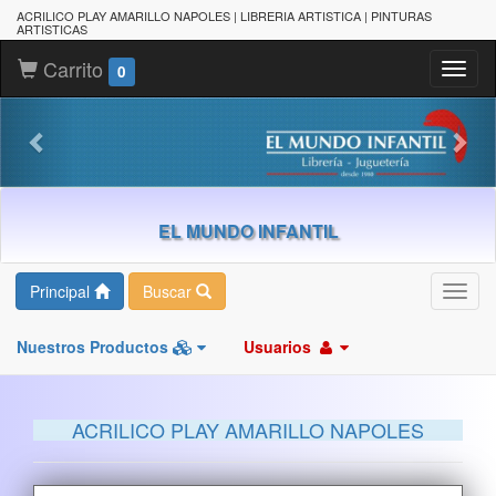
ACRILICO PLAY AMARILLO NAPOLES | LIBRERIA ARTISTICA | PINTURAS
ARTISTICAS
Carrito
Toggl
0
naviga
EL MUNDO INFANTIL
Principal
Buscar
Toggl
navig
Nuestros Productos
Usuarios
ACRILICO PLAY AMARILLO NAPOLES