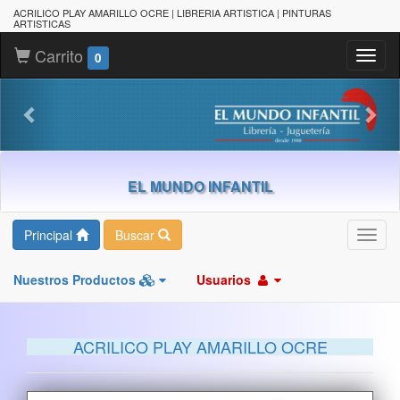
ACRILICO PLAY AMARILLO OCRE | LIBRERIA ARTISTICA | PINTURAS
ARTISTICAS
Carrito
Toggl
0
naviga
EL MUNDO INFANTIL
Principal
Buscar
Toggl
navig
Nuestros Productos
Usuarios
ACRILICO PLAY AMARILLO OCRE