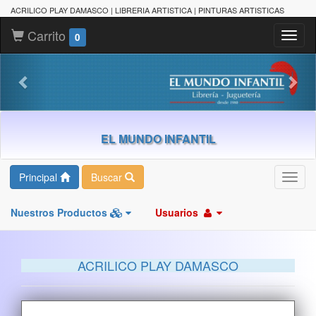
ACRILICO PLAY DAMASCO | LIBRERIA ARTISTICA | PINTURAS ARTISTICAS
Carrito
Toggl
0
naviga
EL MUNDO INFANTIL
Principal
Buscar
Toggl
navig
Nuestros Productos
Usuarios
ACRILICO PLAY DAMASCO