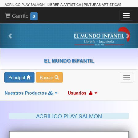
ACRILICO PLAY SALMON | LIBRERIA ARTISTICA | PINTURAS ARTISTICAS
Carrito
Toggl
0
naviga
EL MUNDO INFANTIL
Principal
Buscar
Toggl
navig
Nuestros Productos
Usuarios
ACRILICO PLAY SALMON