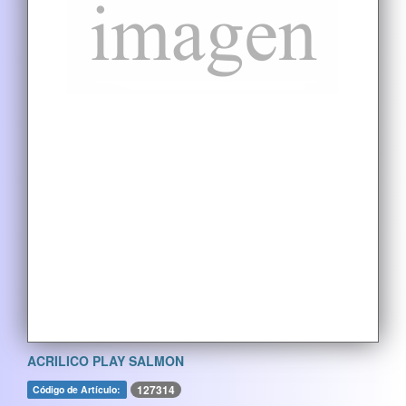
ACRILICO PLAY SALMON
127314
Código de Artículo: