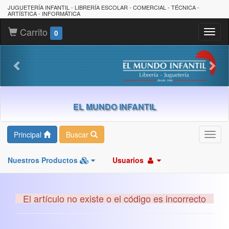
JUGUETERÍA INFANTIL - LIBRERÍA ESCOLAR - COMERCIAL - TÉCNICA -
ARTÍSTICA - INFORMÁTICA
Carrito
Toggl
0
naviga
EL MUNDO INFANTIL
Principal
Buscar
Toggl
navig
Nuestros Productos
Usuarios
El artículo no existe o el código es incorrecto