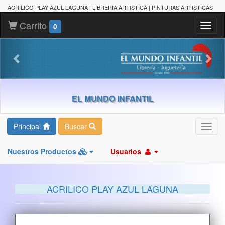
ACRILICO PLAY AZUL LAGUNA | LIBRERIA ARTISTICA | PINTURAS ARTISTICAS
Carrito
Toggl
0
naviga
EL MUNDO INFANTIL
Principal
Buscar
Toggl
navig
Nuestros Productos
Usuarios
ACRILICO PLAY AZUL LAGUNA