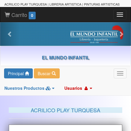
ACRILICO PLAY TURQUESA | LIBRERIA ARTISTICA | PINTURAS ARTISTICAS
Carrito
Toggl
0
naviga
EL MUNDO INFANTIL
Principal
Buscar
Toggl
navig
Nuestros Productos
Usuarios
ACRILICO PLAY TURQUESA