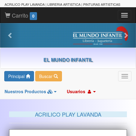
ACRILICO PLAY LAVANDA | LIBRERIA ARTISTICA | PINTURAS ARTISTICAS
Carrito
Toggl
0
naviga
EL MUNDO INFANTIL
Principal
Buscar
Toggl
navig
Nuestros Productos
Usuarios
ACRILICO PLAY LAVANDA