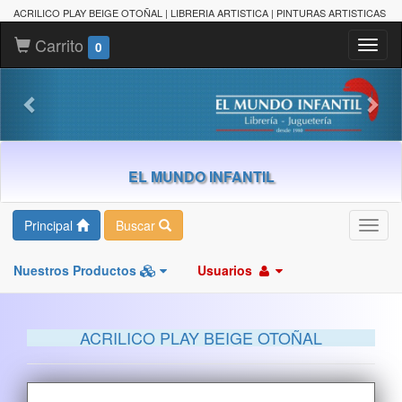
ACRILICO PLAY BEIGE OTOÑAL | LIBRERIA ARTISTICA | PINTURAS ARTISTICAS
Carrito
Toggl
0
naviga
EL MUNDO INFANTIL
Principal
Buscar
Toggl
navig
Nuestros Productos
Usuarios
ACRILICO PLAY BEIGE OTOÑAL