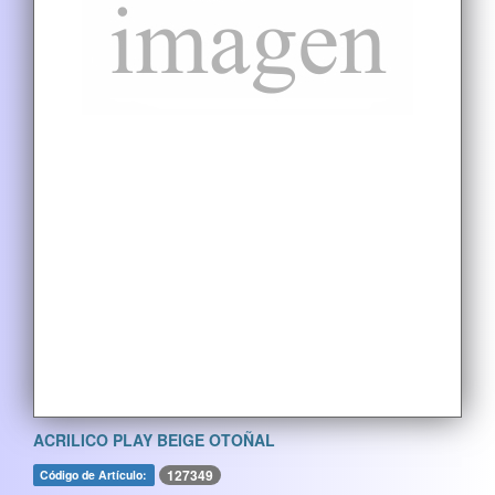
ACRILICO PLAY BEIGE OTOÑAL
127349
Código de Artículo: