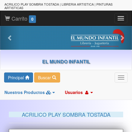
ACRILICO PLAY SOMBRA TOSTADA | LIBRERIA ARTISTICA | PINTURAS
ARTISTICAS
Carrito
Toggl
0
naviga
EL MUNDO INFANTIL
Principal
Buscar
Toggl
navig
Nuestros Productos
Usuarios
ACRILICO PLAY SOMBRA TOSTADA