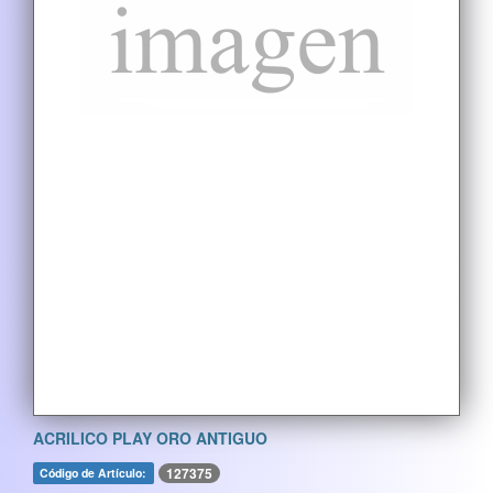
ACRILICO PLAY ORO ANTIGUO
127375
Código de Artículo: