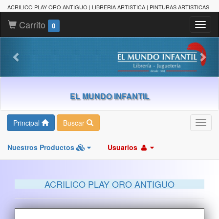
ACRILICO PLAY ORO ANTIGUO | LIBRERIA ARTISTICA | PINTURAS ARTISTICAS
Carrito
Toggl
0
naviga
EL MUNDO INFANTIL
Principal
Buscar
Toggl
navig
Nuestros Productos
Usuarios
ACRILICO PLAY ORO ANTIGUO