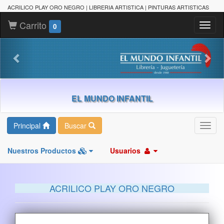
ACRILICO PLAY ORO NEGRO | LIBRERIA ARTISTICA | PINTURAS ARTISTICAS
Carrito
Toggl
0
naviga
EL MUNDO INFANTIL
Principal
Buscar
Toggl
navig
Nuestros Productos
Usuarios
ACRILICO PLAY ORO NEGRO