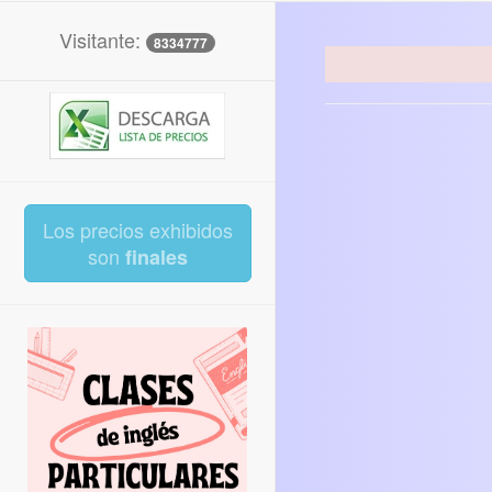
Visitante:
8334777
Los precios exhibidos
son
finales