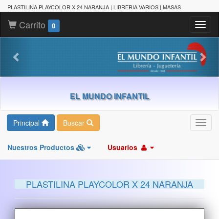
PLASTILINA PLAYCOLOR X 24 NARANJA | LIBRERIA VARIOS | MASAS
Carrito
Toggl
0
naviga
EL MUNDO INFANTIL
Principal
Buscar
Toggl
navig
Nuestros Productos
Usuarios
PLASTILINA PLAYCOLOR X 24 NARANJA