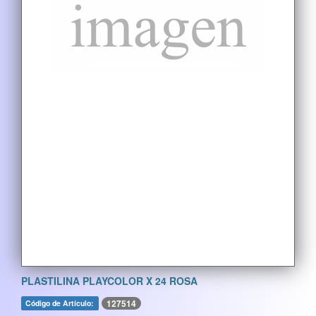
PLASTILINA PLAYCOLOR X 24 ROSA
127514
Código de Artículo: