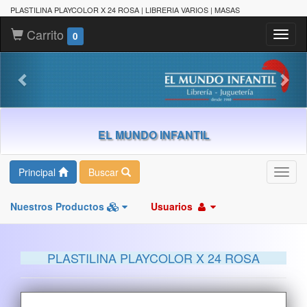
PLASTILINA PLAYCOLOR X 24 ROSA | LIBRERIA VARIOS | MASAS
Carrito
Toggl
0
naviga
EL MUNDO INFANTIL
Principal
Buscar
Toggl
navig
Nuestros Productos
Usuarios
PLASTILINA PLAYCOLOR X 24 ROSA