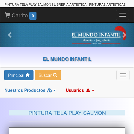
PINTURA TELA PLAY SALMON | LIBRERIA ARTISTICA | PINTURAS ARTISTICAS
Carrito
Toggl
0
naviga
EL MUNDO INFANTIL
Principal
Buscar
Toggl
navig
Nuestros Productos
Usuarios
PINTURA TELA PLAY SALMON