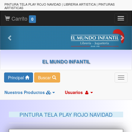
PINTURA TELA PLAY ROJO NAVIDAD | LIBRERIA ARTISTICA | PINTURAS
ARTISTICAS
Carrito
Toggl
0
naviga
EL MUNDO INFANTIL
Principal
Buscar
Toggl
navig
Nuestros Productos
Usuarios
PINTURA TELA PLAY ROJO NAVIDAD