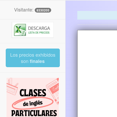
Visitante:
8330205
Los precios exhibidos
son
finales