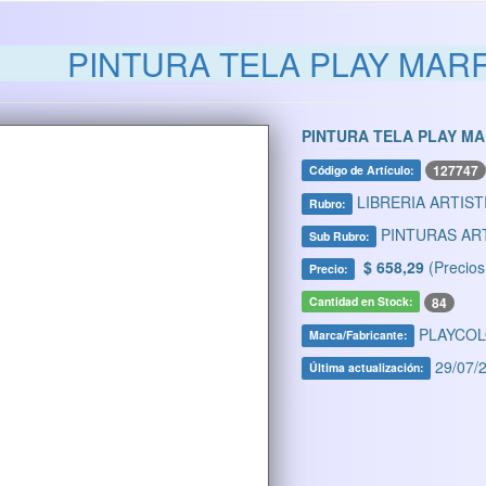
PINTURA TELA PLAY MA
PINTURA TELA PLAY M
127747
Código de Artículo:
LIBRERIA ARTIST
Rubro:
PINTURAS AR
Sub Rubro:
$ 658,29
(Precios
Precio:
84
Cantidad en Stock:
PLAYCO
Marca/Fabricante:
29/07/2
Última actualización: