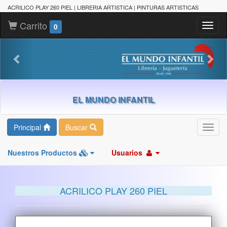
ACRILICO PLAY 260 PIEL | LIBRERIA ARTISTICA | PINTURAS ARTISTICAS
Carrito
Toggl
0
naviga
EL MUNDO INFANTIL
Principal
Buscar
Toggl
navig
Nuestros Productos
Usuarios
ACRILICO PLAY 260 PIEL