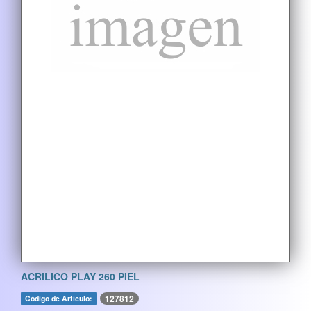
ACRILICO PLAY 260 PIEL
127812
Código de Artículo: