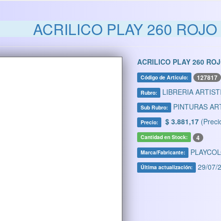
ACRILICO PLAY 260 ROJ
ACRILICO PLAY 260 R
127817
Código de Artículo:
LIBRERIA ARTIST
Rubro:
PINTURAS AR
Sub Rubro:
$ 3.881,17
(Preci
Precio:
4
Cantidad en Stock:
PLAYCO
Marca/Fabricante:
29/07/2
Última actualización: