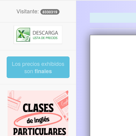
Visitante:
8330319
Los precios exhibidos
son
finales