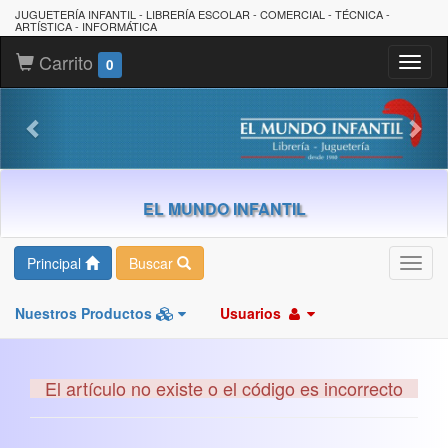
JUGUETERÍA INFANTIL - LIBRERÍA ESCOLAR - COMERCIAL - TÉCNICA -
ARTÍSTICA - INFORMÁTICA
Carrito
Toggl
0
naviga
EL MUNDO INFANTIL
Principal
Buscar
Toggl
navig
Nuestros Productos
Usuarios
El artículo no existe o el código es incorrecto