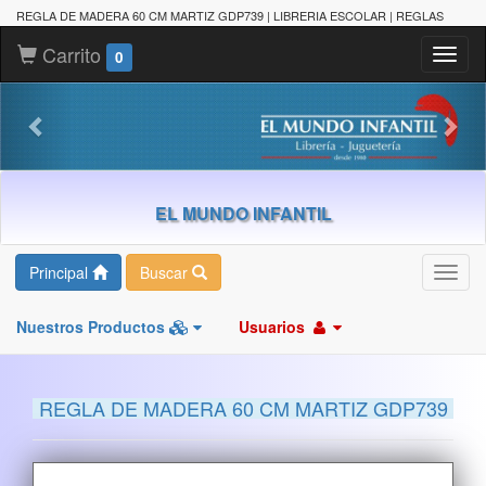
REGLA DE MADERA 60 CM MARTIZ GDP739 | LIBRERIA ESCOLAR | REGLAS
Carrito
Toggl
0
naviga
EL MUNDO INFANTIL
Principal
Buscar
Toggl
navig
Nuestros Productos
Usuarios
REGLA DE MADERA 60 CM MARTIZ GDP739