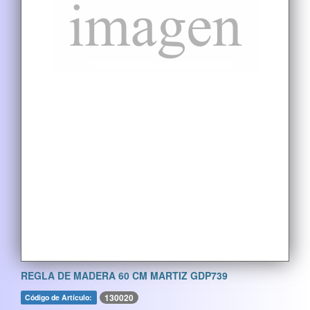
REGLA DE MADERA 60 CM MARTIZ GDP739
130020
Código de Artículo: