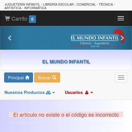
JUGUETERÍA INFANTIL - LIBRERÍA ESCOLAR - COMERCIAL - TÉCNICA -
ARTÍSTICA - INFORMÁTICA
Carrito
Toggl
0
naviga
EL MUNDO INFANTIL
Principal
Buscar
Toggl
navig
Nuestros Productos
Usuarios
El artículo no existe o el código es incorrecto