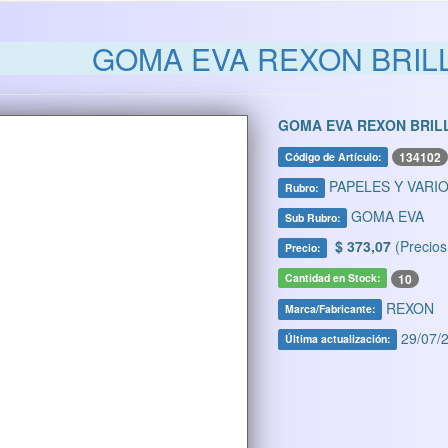
GOMA EVA REXON BRILL
GOMA EVA REXON BRIL
134102
Código de Artículo:
PAPELES Y VARI
Rubro:
GOMA EVA
Sub Rubro:
$ 373,07
(Precios
Precio:
10
Cantidad en Stock:
REXON
Marca/Fabricante:
29/07/2
Última actualización: