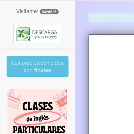
Visitante:
8326025
Los precios exhibidos
son
finales