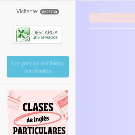
Visitante:
8326730
Los precios exhibidos
son
finales