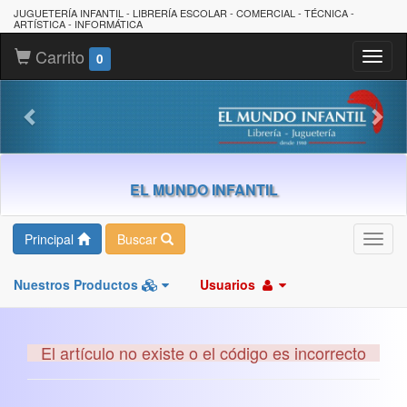
JUGUETERÍA INFANTIL - LIBRERÍA ESCOLAR - COMERCIAL - TÉCNICA -
ARTÍSTICA - INFORMÁTICA
Carrito
Toggl
0
naviga
EL MUNDO INFANTIL
Principal
Buscar
Toggl
navig
Nuestros Productos
Usuarios
El artículo no existe o el código es incorrecto