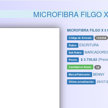
MICROFIBRA FILGO X
MICROFIBRA FILGO X 5
153258
Código de Artículo:
ESCRITURA
Rubro:
MARCADORE
Sub Rubro:
$ 3.730,62
(Preci
Precio:
18
Cantidad en Stock:
BENNY
Marca/Fabricante:
29/07/2
Última actualización: