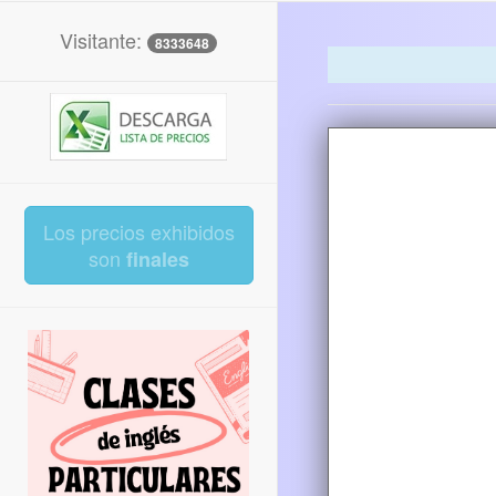
Visitante:
8333648
Los precios exhibidos
son
finales