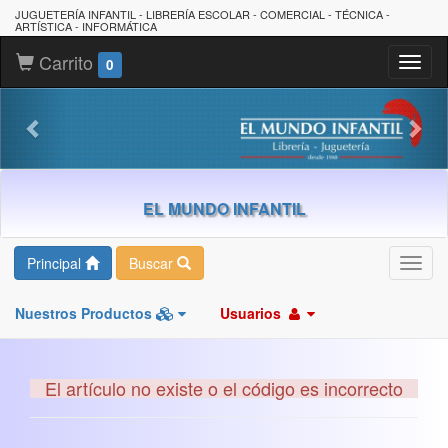
JUGUETERÍA INFANTIL - LIBRERÍA ESCOLAR - COMERCIAL - TÉCNICA -
ARTÍSTICA - INFORMÁTICA
Carrito
Toggl
0
naviga
EL MUNDO INFANTIL
Principal
Buscar
Toggl
navig
Nuestros Productos
Usuarios
El artículo no existe o el código es incorrecto