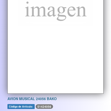
AVION MUSICAL 24056 BAKO
51424056
Código de Artículo: