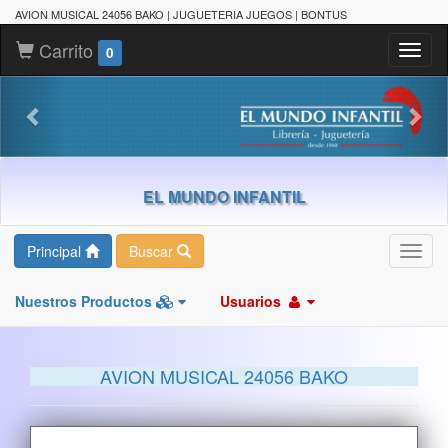
AVION MUSICAL 24056 BAKO | JUGUETERIA JUEGOS | BONTUS
Carrito
Toggl
0
naviga
EL MUNDO INFANTIL
Principal
Buscar
Toggl
navig
Nuestros Productos
Usuarios
AVION MUSICAL 24056 BAKO