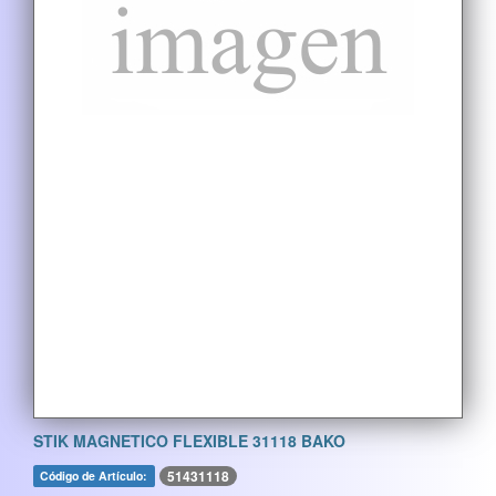
STIK MAGNETICO FLEXIBLE 31118 BAKO
51431118
Código de Artículo: