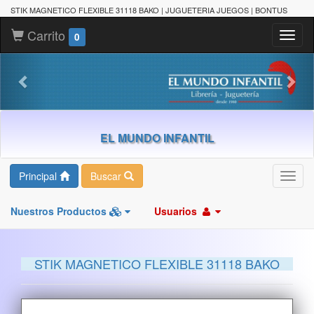
STIK MAGNETICO FLEXIBLE 31118 BAKO | JUGUETERIA JUEGOS | BONTUS
Carrito
Toggl
0
naviga
EL MUNDO INFANTIL
Principal
Buscar
Toggl
navig
Nuestros Productos
Usuarios
STIK MAGNETICO FLEXIBLE 31118 BAKO