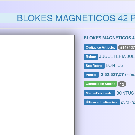
BLOKES MAGNETICOS 42 P
BLOKES MAGNETICOS 42
5143127
Código de Artículo:
JUGUETERIA JU
Rubro:
BONTUS
Sub Rubro:
$ 32.327,57
(Prec
Precio:
12
Cantidad en Stock:
BONTUS
Marca/Fabricante:
29/07/2
Última actualización: