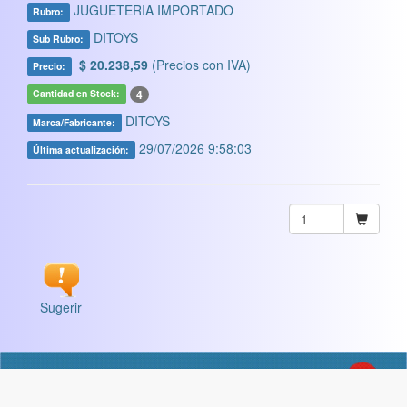
JUGUETERIA IMPORTADO
Rubro:
DITOYS
Sub Rubro:
$ 20.238,59
(Precios con IVA)
Precio:
4
Cantidad en Stock:
DITOYS
Marca/Fabricante:
29/07/2026 9:58:03
Última actualización:
Sugerir