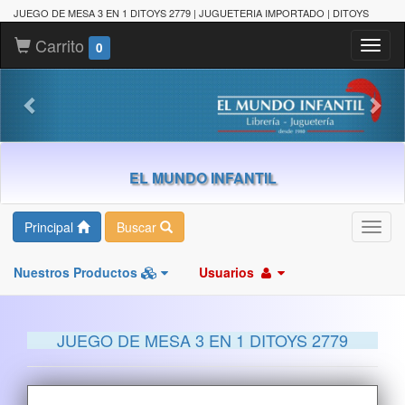
JUEGO DE MESA 3 EN 1 DITOYS 2779 | JUGUETERIA IMPORTADO | DITOYS
Carrito
Toggl
0
naviga
EL MUNDO INFANTIL
Principal
Buscar
Toggl
navig
Nuestros Productos
Usuarios
JUEGO DE MESA 3 EN 1 DITOYS 2779