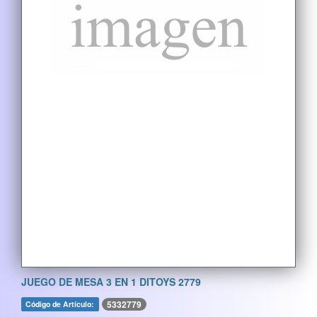
JUEGO DE MESA 3 EN 1 DITOYS 2779
5332779
Código de Artículo: