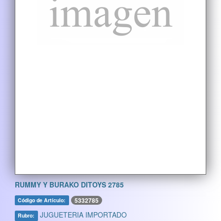
RUMMY Y BURAKO DITOYS 2785
5332785
Código de Artículo:
JUGUETERIA IMPORTADO
Rubro: