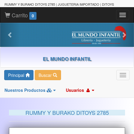
RUMMY Y BURAKO DITOYS 2785 | JUGUETERIA IMPORTADO | DITOYS
Carrito
Toggl
0
naviga
EL MUNDO INFANTIL
Principal
Buscar
Toggl
navig
Nuestros Productos
Usuarios
RUMMY Y BURAKO DITOYS 2785