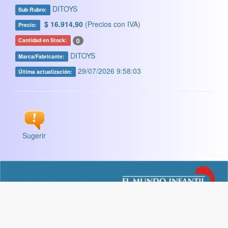
DITOYS
Sub Rubro:
$ 16.914,90
(Precios con IVA)
Precio:
0
Cantidad en Stock:
DITOYS
Marca/Fabricante:
29/07/2026 9:58:03
Última actualización:
Sugerir
LIBRERIA ESCOLAR
|
LIBRERIA COMERCIAL
|
LIBRERIA
TECNICA
|
LIBRERIA ARTISTICA
|
PAPELES Y VARIOS
|