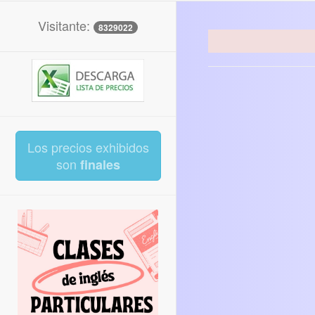
Visitante:
8329022
Los precios exhibidos
son
finales